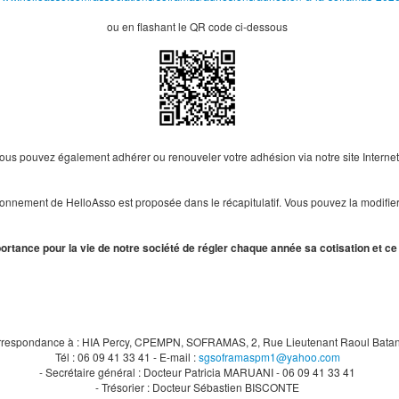
ou en flashant le QR code ci-dessous
ous pouvez également adhérer ou renouveler votre adhésion via notre site Internet
tionnement de HelloAsso est proposée dans le récapitulatif. Vous pouvez la modifier
rtance pour la vie de notre société de régler chaque année sa cotisation et ce 
orrespondance à : HIA Percy, CPEMPN, SOFRAMAS, 2, Rue Lieutenant Raoul Batan
Tél : 06 09 41 33 41 - E-mail :
sgsoframaspm1@yahoo.com
- Secrétaire général : Docteur Patricia MARUANI - 06 09 41 33 41
- Trésorier : Docteur Sébastien BISCONTE