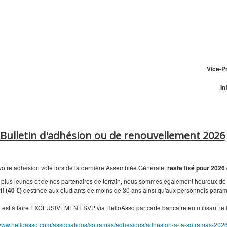
Vice-P
In
Bulletin d'adhésion ou de renouvellement 2026
votre adhésion voté lors de la dernière Assemblée Générale,
reste fixé pour 2026
s plus jeunes et de nos partenaires de terrain, nous sommes également heureux de 
f (40 €)
destinée aux étudiants de moins de 30 ans ainsi qu'aux personnels paramédi
 est à faire EXCLUSIVEMENT SVP via HelloAsso par carte bancaire en utilisant le 
ww.helloasso.com/associations/soframas/adhesions/adhesion-a-la-soframas-202