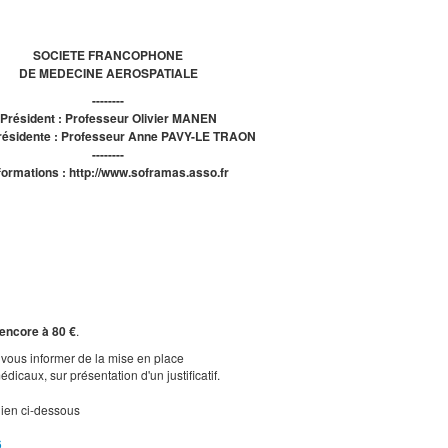
SOCIETE FRANCOPHONE
DE MEDECINE AEROSPATIALE
--------
Président : Professeur Olivier MANEN
résidente : Professeur Anne PAVY-LE TRAON
--------
formations : http://www.soframas.asso.fr
 encore à 80 €
.
vous informer de la mise en place
caux, sur présentation d'un justificatif.
lien ci-dessous
6