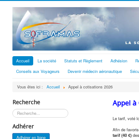
Accueil
La société
Statuts et Règlement
Adhésion
R
Conseils aux Voyageurs
Devenir médecin aéronautique
Sécu
Vous êtes ici :
Accueil
Appel à cotisations 2026
Appel à
Recherche
Rechercher
Le tarif, voté
Adhérer
Afin de favori
tarif (40 €)
des
Adhérer en ligne