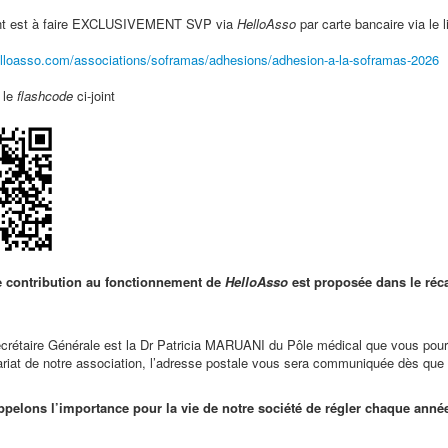
ent est à faire EXCLUSIVEMENT SVP via
HelloAsso
par carte bancaire via le l
elloasso.com/associations/soframas/adhesions/adhesion-a-la-soframas-2026
 le
flashcode
ci-joint
e
contribution au fonctionnement de
HelloAsso
est proposée dans le réca
crétaire Générale est la Dr Patricia MARUANI du Pôle médical que vous pourr
ariat de notre association, l’adresse postale vous sera communiquée dès que 
pelons l’importance pour la vie de notre société de régler chaque année 