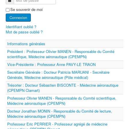
Mot de passe
Groupes de Travail
Se souvenir de moi
Conseils aux Voyageurs
Connexion
Devenir médecin aéronautique
Identifiant oublié ?
Mot de passe oublié ?
Sécurité des vols
Informations générales
ESAM
Président : Professeur Olivier MANEN - Responsable du Comité
ICAM Paris 2022
scientifique, Médecine aéronautique (CPEMPN)
Vice-Présidente : Professeur Anne PAVY-LE TRAON
AEROMEDEVAC
Secrétaire Générale : Docteur Patricia MARUANI - Secrétaire
Prix et Récompenses
Générale, Médecine aéronautique (Pôle médical)
FAQ
Trésorier : Docteur Sébastien BISCONTE - Médecine aéronautique
(CPEMPN Clamart)
Liens
Professeur Olivier MANEN - Responsable du Comité scientifique,
Médecine aéronautique (CPEMPN)
Contact
Docteur Jonathan MONIN - Responsable du Comité de lecture,
Médecine aéronautique (CPEMPN)
Professeur Eric PERRIER - Professeur agrégé de médecine