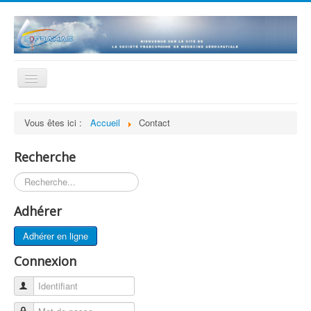
Basculer
la
navigation
Accueil
Vous êtes ici :
Accueil
Contact
La société
Recherche
Statuts et Règlement
Rechercher
Adhésion
Revue
Adhérer
Histoire
Adhérer en ligne
Présentations scientifiques
Connexion
Historique des séances
Identifiant
Bourse de recherche