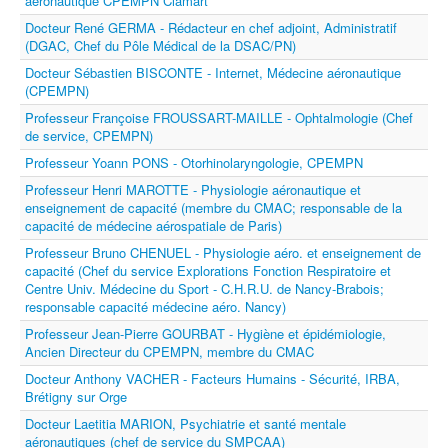
aéronautique CPEMPN Clamart
Docteur René GERMA - Rédacteur en chef adjoint, Administratif
(DGAC, Chef du Pôle Médical de la DSAC/PN)
Docteur Sébastien BISCONTE - Internet, Médecine aéronautique
(CPEMPN)
Professeur Françoise FROUSSART-MAILLE - Ophtalmologie (Chef
de service, CPEMPN)
Professeur Yoann PONS - Otorhinolaryngologie, CPEMPN
Professeur Henri MAROTTE - Physiologie aéronautique et
enseignement de capacité (membre du CMAC; responsable de la
capacité de médecine aérospatiale de Paris)
Professeur Bruno CHENUEL - Physiologie aéro. et enseignement de
capacité (Chef du service Explorations Fonction Respiratoire et
Centre Univ. Médecine du Sport - C.H.R.U. de Nancy-Brabois;
responsable capacité médecine aéro. Nancy)
Professeur Jean-Pierre GOURBAT - Hygiène et épidémiologie,
Ancien Directeur du CPEMPN, membre du CMAC
Docteur Anthony VACHER - Facteurs Humains - Sécurité, IRBA,
Brétigny sur Orge
Docteur Laetitia MARION, Psychiatrie et santé mentale
aéronautiques (chef de service du SMPCAA)