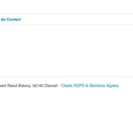
 de Contact
er un e-mail
*
Champ requis
Nom
*
nt Raoul Batany, 92140 Clamart -
Charte RGPD & Mentions légales
E-mail
*
Sujet
*
Message
*