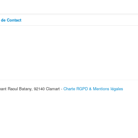
 de Contact
er un e-mail
*
Champ requis
Nom
*
nt Raoul Batany, 92140 Clamart -
Charte RGPD & Mentions légales
E-mail
*
Sujet
*
Message
*