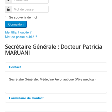
Groupes de Travail
Mot de passe
Conseils aux Voyageurs
Se souvenir de moi
Devenir médecin aéronautique
Connexion
Sécurité des vols
Identifiant oublié ?
Mot de passe oublié ?
ESAM
Secrétaire Générale : Docteur Patricia
ICAM Paris 2022
MARUANI
AEROMEDEVAC
Prix et Récompenses
Contact
FAQ
Secrétaire Générale, Médecine Aéronautique (Pôle médical)
Liens
Contact
Formulaire de Contact