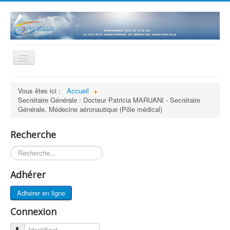
Basculer
la
navigation
Accueil
Vous êtes ici :
Accueil
Secrétaire Générale : Docteur Patricia MARUANI - Secrétaire
La société
Générale, Médecine aéronautique (Pôle médical)
Statuts et Règlement
Recherche
Adhésion
Rechercher
Revue
Histoire
Adhérer
Présentations scientifiques
Adhérer en ligne
Historique des séances
Connexion
Bourse de recherche
Identifiant