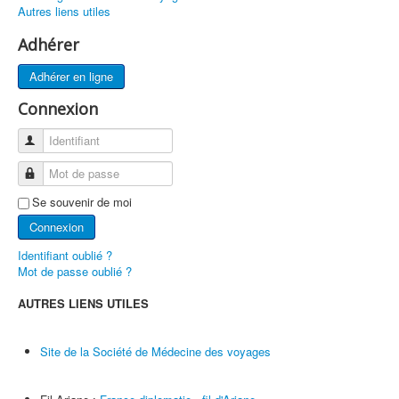
Autres liens utiles
Groupes de Travail
Adhérer
Conseils aux Voyageurs
Adhérer en ligne
Devenir médecin aéronautique
Connexion
Sécurité des vols
ESAM
Identifiant
ICAM Paris 2022
Mot de passe
AEROMEDEVAC
Se souvenir de moi
Connexion
Prix et Récompenses
Identifiant oublié ?
FAQ
Mot de passe oublié ?
Liens
AUTRES LIENS UTILES
Contact
Site de la Société de Médecine des voyages