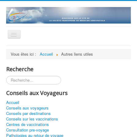
Basculer
la
navigation
Accueil
Vous êtes ici :
Accueil
Autres liens utiles
La société
Recherche
Statuts et Règlement
Rechercher
Adhésion
Revue
Conseils aux Voyageurs
Histoire
Accueil
Conseils aux voyageurs
Présentations scientifiques
Conseils par destinations
Conseils sur les vaccinations
Historique des séances
Centres de vaccinations
Consultation pre-voyage
Bourse de recherche
Pathologies au retour de voyage