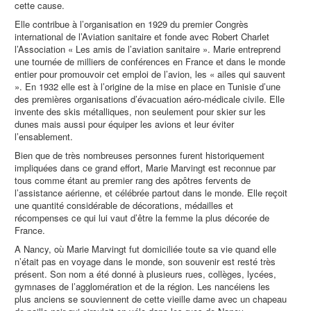
cette cause.
Elle contribue à l’organisation en 1929 du premier Congrès
international de l’Aviation sanitaire et fonde avec Robert Charlet
l’Association « Les amis de l’aviation sanitaire ». Marie entreprend
une tournée de milliers de conférences en France et dans le monde
entier pour promouvoir cet emploi de l’avion, les « ailes qui sauvent
». En 1932 elle est à l’origine de la mise en place en Tunisie d’une
des premières organisations d’évacuation aéro-médicale civile. Elle
invente des skis métalliques, non seulement pour skier sur les
dunes mais aussi pour équiper les avions et leur éviter
l’ensablement.
Bien que de très nombreuses personnes furent historiquement
impliquées dans ce grand effort, Marie Marvingt est reconnue par
tous comme étant au premier rang des apôtres fervents de
l’assistance aérienne, et célébrée partout dans le monde. Elle reçoit
une quantité considérable de décorations, médailles et
récompenses ce qui lui vaut d’être la femme la plus décorée de
France.
A Nancy, où Marie Marvingt fut domiciliée toute sa vie quand elle
n’était pas en voyage dans le monde, son souvenir est resté très
présent. Son nom a été donné à plusieurs rues, collèges, lycées,
gymnases de l’agglomération et de la région. Les nancéiens les
plus anciens se souviennent de cette vieille dame avec un chapeau