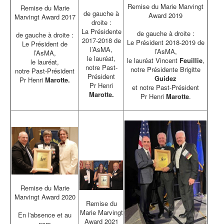
Remise du Marie Marvingt
Remise du Marie
de gauche à
Award 2019
Marvingt Award 2017
droite :
La Présidente
de gauche à droite :
de gauche à droite :
2017-2018 de
Le Président 2018-2019 de
Le Président de
l’AsMA,
l’AsMA,
l’AsMA,
le lauréat,
le lauréat Vincent
Feuillie
,
le lauréat,
notre Past-
notre Présidente Brigitte
notre Past-Président
Président
Guidez
Pr Henri
Marotte.
Pr Henri
et notre Past-Président
Marotte.
Pr Henri
Marotte
.
Remise du Marie
Marvingt Award 2020
Remise du
Marie Marvingt
En l'absence et au
Award 2021
nom