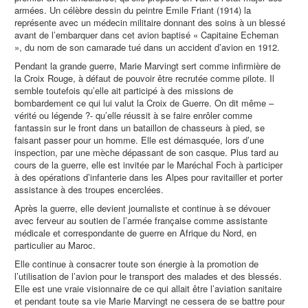
armées. Un célèbre dessin du peintre Emile Friant (1914) la
représente avec un médecin militaire donnant des soins à un blessé
avant de l’embarquer dans cet avion baptisé « Capitaine Echeman
», du nom de son camarade tué dans un accident d’avion en 1912.
Pendant la grande guerre, Marie Marvingt sert comme infirmière de
la Croix Rouge, à défaut de pouvoir être recrutée comme pilote. Il
semble toutefois qu’elle ait participé à des missions de
bombardement ce qui lui valut la Croix de Guerre. On dit même –
vérité ou légende ?- qu’elle réussit à se faire enrôler comme
fantassin sur le front dans un bataillon de chasseurs à pied, se
faisant passer pour un homme. Elle est démasquée, lors d’une
inspection, par une mèche dépassant de son casque. Plus tard au
cours de la guerre, elle est invitée par le Maréchal Foch à participer
à des opérations d’infanterie dans les Alpes pour ravitailler et porter
assistance à des troupes encerclées.
Après la guerre, elle devient journaliste et continue à se dévouer
avec ferveur au soutien de l’armée française comme assistante
médicale et correspondante de guerre en Afrique du Nord, en
particulier au Maroc.
Elle continue à consacrer toute son énergie à la promotion de
l’utilisation de l’avion pour le transport des malades et des blessés.
Elle est une vraie visionnaire de ce qui allait être l’aviation sanitaire
et pendant toute sa vie Marie Marvingt ne cessera de se battre pour