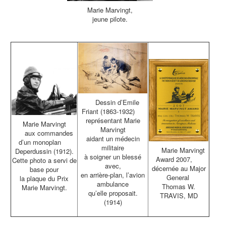
Marie Marvingt,
jeune pilote.
w
w
Dessin d’Emile
Friant (1863-1932)
w
w
représentant Marie
Marie Marvingt
Marvingt
ww
aux commandes
aidant un médecin
d’un monoplan
ww
militaire
ww
Marie Marvingt
Deperdussin (1912).
à soigner un blessé
Award 2007,
ww
Cette photo a servi de
avec,
décernée au Major
base pour
en arrière-plan, l’avion
General
la plaque du Prix
ambulance
Thomas W.
Marie Marvingt.
qu’elle proposait.
TRAVIS, MD
(1914)