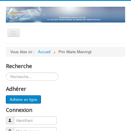
Basculer
la
navigation
Accueil
Vous êtes ici :
Accueil
Prix Marie Marvingt
La société
Recherche
Statuts et Règlement
Rechercher
Adhésion
Revue
Adhérer
Histoire
Adhérer en ligne
Présentations scientifiques
Connexion
Historique des séances
Identifiant
Bourse de recherche