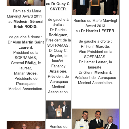
au
Dr Quay C.
SNYDER
.
w
Remise du Marie
Marvingt Award 2011
w
de gauche à
Remise du Marie Marvingt
au
Médecin Général
droite :
Award 2013
Erich RODIG
.
Dr Patrick
au
Dr Harriet LESTER
.
Rodriguez
,
de gauche à droite :
Président de la
de gauche à droite :
Dr Alain
Martin Saint
SOFRAMAS;
Pr Henri
Marotte
,
Laurent
,
Dr Quay C.
Vice-Président de la
Président de la
Snyder
, le
SOFRAMAS;
SOFRAMAS,
lauréat;
Dr Harriet
Lester
, la
General
Rödig
, le
Fanancy
lauréate;
lauréat,
Anzalone
,
Dr Glenn
Merchant
,
Marian
Sides
,
Président de
Président de l’Aerospace
Présidente de
l’Aerospace
Medical Association.
l’Aerospace
Medical
Medical Association.
Association.
Remise du