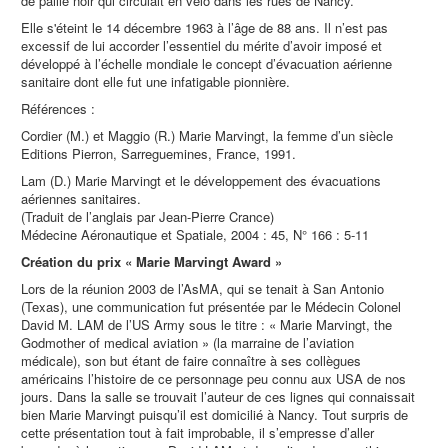
de paille noir qui circulait en vélo dans les rues de Nancy.
Elle s'éteint le 14 décembre 1963 à l’âge de 88 ans. Il n’est pas
excessif de lui accorder l’essentiel du mérite d’avoir imposé et
développé à l’échelle mondiale le concept d’évacuation aérienne
sanitaire dont elle fut une infatigable pionnière.
Références :
Cordier (M.) et Maggio (R.) Marie Marvingt, la femme d’un siècle
Editions Pierron, Sarreguemines, France, 1991.
Lam (D.) Marie Marvingt et le développement des évacuations
aériennes sanitaires.
(Traduit de l’anglais par Jean-Pierre Crance)
Médecine Aéronautique et Spatiale, 2004 : 45, N° 166 : 5-11
Création du prix « Marie Marvingt Award »
Lors de la réunion 2003 de l’AsMA, qui se tenait à San Antonio
(Texas), une communication fut présentée par le Médecin Colonel
David M. LAM de l’US Army sous le titre : « Marie Marvingt, the
Godmother of medical aviation » (la marraine de l’aviation
médicale), son but étant de faire connaître à ses collègues
américains l’histoire de ce personnage peu connu aux USA de nos
jours. Dans la salle se trouvait l’auteur de ces lignes qui connaissait
bien Marie Marvingt puisqu’il est domicilié à Nancy. Tout surpris de
cette présentation tout à fait improbable, il s’empresse d’aller