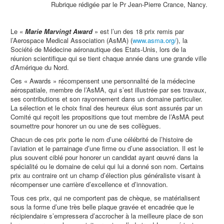
Rubrique rédigée par le Pr Jean-Pierre Crance, Nancy.
Le «
Marie Marvingt Award
» est l’un des 18 prix remis par
l’Aerospace Medical Association (AsMA) (
www.asma.org/
), la
Société de Médecine aéronautique des Etats-Unis, lors de la
réunion scientifique qui se tient chaque année dans une grande ville
d’Amérique du Nord.
Ces « Awards » récompensent une personnalité de la médecine
aérospatiale, membre de l’AsMA, qui s’est illustrée par ses travaux,
ses contributions et son rayonnement dans un domaine particulier.
La sélection et le choix final des heureux élus sont assurés par un
Comité qui reçoit les propositions que tout membre de l’AsMA peut
soumettre pour honorer un ou une de ses collègues.
Chacun de ces prix porte le nom d’une célébrité de l’histoire de
l’aviation et le parrainage d’une firme ou d’une association. Il est le
plus souvent ciblé pour honorer un candidat ayant œuvré dans la
spécialité ou le domaine de celui qui lui a donné son nom. Certains
prix au contraire ont un champ d’élection plus généraliste visant à
récompenser une carrière d’excellence et d’innovation.
Tous ces prix, qui ne comportent pas de chèque, se matérialisent
sous la forme d’une très belle plaque gravée et encadrée que le
récipiendaire s’empressera d’accrocher à la meilleure place de son