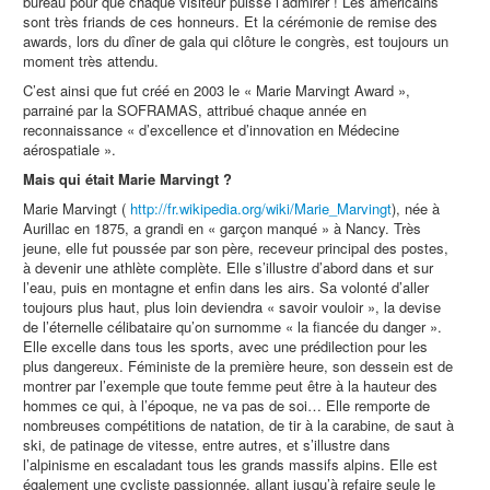
bureau pour que chaque visiteur puisse l’admirer ! Les américains
sont très friands de ces honneurs. Et la cérémonie de remise des
awards, lors du dîner de gala qui clôture le congrès, est toujours un
moment très attendu.
C’est ainsi que fut créé en 2003 le « Marie Marvingt Award »,
parrainé par la SOFRAMAS, attribué chaque année en
reconnaissance « d’excellence et d’innovation en Médecine
aérospatiale ».
Mais qui était Marie Marvingt ?
Marie Marvingt (
http://fr.wikipedia.org/wiki/Marie_Marvingt
), née à
Aurillac en 1875, a grandi en « garçon manqué » à Nancy. Très
jeune, elle fut poussée par son père, receveur principal des postes,
à devenir une athlète complète. Elle s’illustre d’abord dans et sur
l’eau, puis en montagne et enfin dans les airs. Sa volonté d’aller
toujours plus haut, plus loin deviendra « savoir vouloir », la devise
de l’éternelle célibataire qu’on surnomme « la fiancée du danger ».
Elle excelle dans tous les sports, avec une prédilection pour les
plus dangereux. Féministe de la première heure, son dessein est de
montrer par l’exemple que toute femme peut être à la hauteur des
hommes ce qui, à l’époque, ne va pas de soi… Elle remporte de
nombreuses compétitions de natation, de tir à la carabine, de saut à
ski, de patinage de vitesse, entre autres, et s’illustre dans
l’alpinisme en escaladant tous les grands massifs alpins. Elle est
également une cycliste passionnée, allant jusqu’à refaire seule le