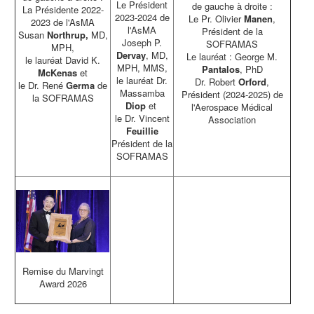
Le Président
de gauche à droite :
La Présidente 2022-
2023-2024 de
Le Pr. Olivier
Manen
,
2023 de l'AsMA
l'AsMA
Président de la
Susan
Northrup,
MD,
Joseph P.
SOFRAMAS
MPH,
Dervay
, MD,
Le lauréat : George M.
le lauréat David K.
MPH, MMS,
Pantalos
, PhD
McKenas
et
le lauréat Dr.
Dr. Robert
Orford
,
le Dr. René
Germa
de
Massamba
Président (2024-2025) de
la SOFRAMAS
Diop
et
l'Aerospace Médical
le Dr. Vincent
Association
Feuillie
Président de la
SOFRAMAS
Remise du Marvingt
Award 2026