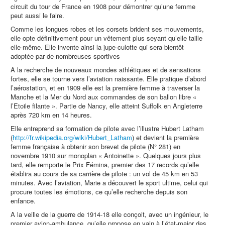
circuit du tour de France en 1908 pour démontrer qu’une femme
peut aussi le faire.
Comme les longues robes et les corsets brident ses mouvements,
elle opte définitivement pour un vêtement plus seyant qu’elle taille
elle-même. Elle invente ainsi la jupe-culotte qui sera bientôt
adoptée par de nombreuses sportives
A la recherche de nouveaux mondes athlétiques et de sensations
fortes, elle se tourne vers l’aviation naissante. Elle pratique d’abord
l’aérostation, et en 1909 elle est la première femme à traverser la
Manche et la Mer du Nord aux commandes de son ballon libre «
l’Etoile filante ». Partie de Nancy, elle atteint Suffolk en Angleterre
après 720 km en 14 heures.
Elle entreprend sa formation de pilote avec l’illustre Hubert Latham
(
http://fr.wikipedia.org/wiki/Hubert_Latham
) et devient la première
femme française à obtenir son brevet de pilote (N° 281) en
novembre 1910 sur monoplan « Antoinette ». Quelques jours plus
tard, elle remporte le Prix Fémina, premier des 17 records qu’elle
établira au cours de sa carrière de pilote : un vol de 45 km en 53
minutes. Avec l’aviation, Marie a découvert le sport ultime, celui qui
procure toutes les émotions, ce qu’elle recherche depuis son
enfance.
A la veille de la guerre de 1914-18 elle conçoit, avec un ingénieur, le
premier avion-ambulance, qu’elle propose en vain à l’état-major des