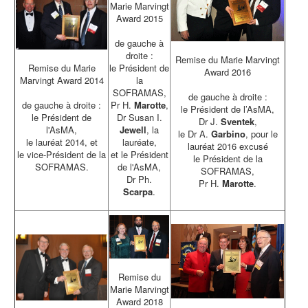
Marie Marvingt
Award 2015
de gauche à
droite :
Remise du Marie Marvingt
le Président de
Remise du Marie
Award 2016
la
Marvingt Award 2014
SOFRAMAS,
de gauche à droite :
Pr H.
Marotte
,
de gauche à droite :
le Président de l’AsMA,
Dr Susan I.
le Président de
Dr J.
Sventek
,
Jewell
, la
l'AsMA,
le Dr A.
Garbino
, pour le
lauréate,
le lauréat 2014, et
lauréat 2016 excusé
et le Président
le vice-Président de la
le Président de la
de l'AsMA,
SOFRAMAS.
SOFRAMAS,
Dr Ph.
Pr H.
Marotte
.
Scarpa
.
Remise du
Marie Marvingt
Award 2018