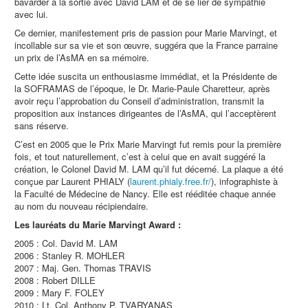
bavarder à la sortie avec David LAM et de se lier de sympathie
avec lui.
Ce dernier, manifestement pris de passion pour Marie Marvingt, et
incollable sur sa vie et son œuvre, suggéra que la France parraine
un prix de l’AsMA en sa mémoire.
Cette idée suscita un enthousiasme immédiat, et la Présidente de
la SOFRAMAS de l’époque, le Dr. Marie-Paule Charetteur, après
avoir reçu l’approbation du Conseil d’administration, transmit la
proposition aux instances dirigeantes de l’AsMA, qui l’acceptèrent
sans réserve.
C’est en 2005 que le Prix Marie Marvingt fut remis pour la première
fois, et tout naturellement, c’est à celui que en avait suggéré la
création, le Colonel David M. LAM qu’il fut décerné. La plaque a été
conçue par Laurent PHIALY (
laurent.phialy.free.fr/
), infographiste à
la Faculté de Médecine de Nancy. Elle est rééditée chaque année
au nom du nouveau récipiendaire.
Les lauréats du Marie Marvingt Award :
2005 : Col. David M. LAM
2006 : Stanley R. MOHLER
2007 : Maj. Gen. Thomas TRAVIS
2008 : Robert DILLE
2009 : Mary F. FOLEY
2010 : Lt. Col. Anthony P. TVARYANAS