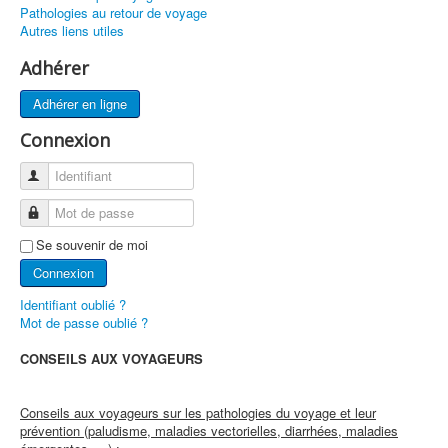
Pathologies au retour de voyage
Groupes de Travail
Autres liens utiles
Conseils aux Voyageurs
Adhérer
Devenir médecin aéronautique
Adhérer en ligne
Sécurité des vols
Connexion
ESAM
Identifiant
ICAM Paris 2022
Mot de passe
AEROMEDEVAC
Se souvenir de moi
Prix et Récompenses
Connexion
FAQ
Identifiant oublié ?
Mot de passe oublié ?
Liens
CONSEILS AUX VOYAGEURS
Contact
Conseils aux voyageurs sur les pathologies du voyage et leur
prévention (paludisme, maladies vectorielles, diarrhées, maladies