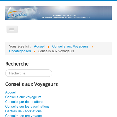
Basculer
la
navigation
Accueil
Vous êtes ici :
Accueil
Conseils aux Voyageurs
Uncategorised
Conseils aux voyageurs
La société
Statuts et Règlement
Recherche
Adhésion
Rechercher
Revue
Conseils aux Voyageurs
Histoire
Accueil
Présentations scientifiques
Conseils aux voyageurs
Conseils par destinations
Historique des séances
Conseils sur les vaccinations
Centres de vaccinations
Bourse de recherche
Consultation pre-voyage