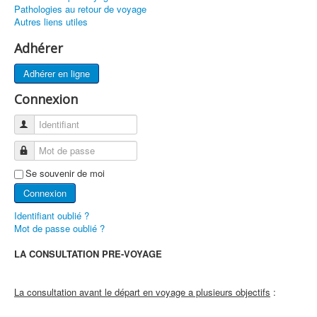
Pathologies au retour de voyage
Groupes de Travail
Autres liens utiles
Conseils aux Voyageurs
Adhérer
Devenir médecin aéronautique
Adhérer en ligne
Sécurité des vols
Connexion
ESAM
Identifiant
ICAM Paris 2022
Mot de passe
AEROMEDEVAC
Se souvenir de moi
Prix et Récompenses
Connexion
FAQ
Identifiant oublié ?
Mot de passe oublié ?
Liens
LA CONSULTATION PRE-VOYAGE
Contact
La consultation avant le départ en voyage a plusieurs objectifs
: