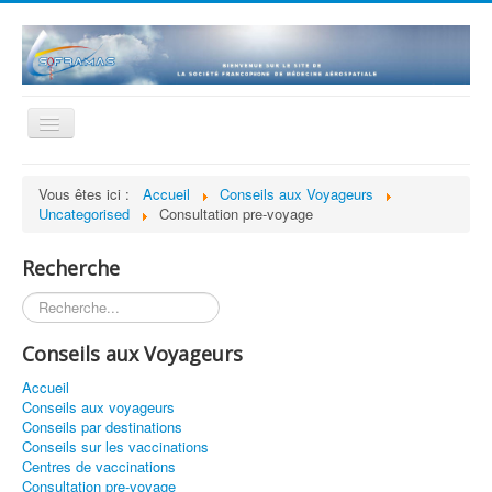
Basculer
la
navigation
Accueil
Vous êtes ici :
Accueil
Conseils aux Voyageurs
Uncategorised
Consultation pre-voyage
La société
Statuts et Règlement
Recherche
Adhésion
Rechercher
Revue
Conseils aux Voyageurs
Histoire
Accueil
Présentations scientifiques
Conseils aux voyageurs
Conseils par destinations
Historique des séances
Conseils sur les vaccinations
Centres de vaccinations
Bourse de recherche
Consultation pre-voyage