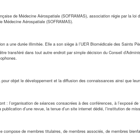
nçaise de Médecine Aérospatiale (SOFRAMAS), association régie par la loi d
de Médecine Aérospatiale (SOFRAMAS).
ion a une durée illimitée. Elle a son siège à l’UER Biomédicale des Saints
tre transféré dans tout autre endroit par simple décision du Conseil d’Administra
cophones.
a pour objet le développement et la diffusion des connaissances ainsi que leu
t : l’organisation de séances consacrées à des conférences, à l’exposé de 
a publication d’une revue, la tenue d’un site internet dédié, l’institution de mi
 se compose de membres titulaires, de membres associés, de membres bienfa