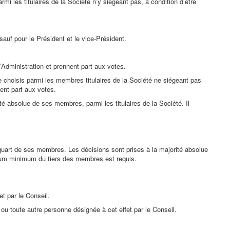
 les titulaires de la Société n’y siégeant pas, à condition d’être
f pour le Président et le vice-Président.
d’Administration et prennent part aux votes.
re choisis parmi les membres titulaires de la Société ne siégeant pas
nent part aux votes.
é absolue de ses membres, parmi les titulaires de la Société. Il
quart de ses membres. Les décisions sont prises à la majorité absolue
rum minimum du tiers des membres est requis.
t par le Conseil.
 ou toute autre personne désignée à cet effet par le Conseil.