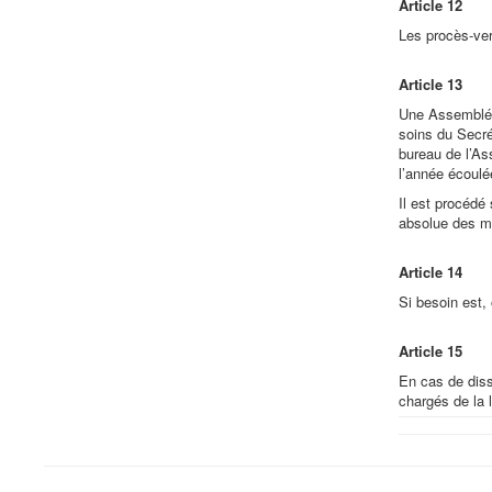
Article 12
Les procès-ver
Article 13
Une Assemblée 
soins du Secrét
bureau de l’As
l’année écoulé
Il est procédé
absolue des m
Article 14
Si besoin est,
Article 15
En cas de diss
chargés de la l