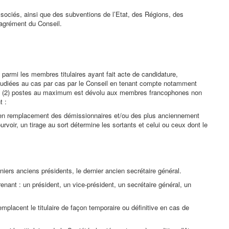
sociés, ainsi que des subventions de l’Etat, des Régions, des
’agrément du Conseil.
parmi les membres titulaires ayant fait acte de candidature,
étudiées au cas par cas par le Conseil en tenant compte notamment
deux (2) postes au maximum est dévolu aux membres francophones non
t :
s, en remplacement des démissionnaires et/ou des plus anciennement
oir, un tirage au sort détermine les sortants et celui ou ceux dont le
rniers anciens présidents, le dernier ancien secrétaire général.
nant : un président, un vice-président, un secrétaire général, un
emplacent le titulaire de façon temporaire ou définitive en cas de