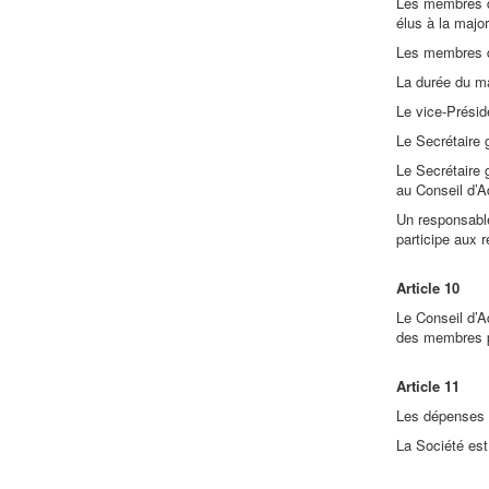
Les membres du
élus à la majo
Les membres d
La durée du ma
Le vice-Présid
Le Secrétaire g
Le Secrétaire 
au Conseil d’Ad
Un responsable
participe aux 
Article 10
Le Conseil d’A
des membres p
Article 11
Les dépenses s
La Société est 