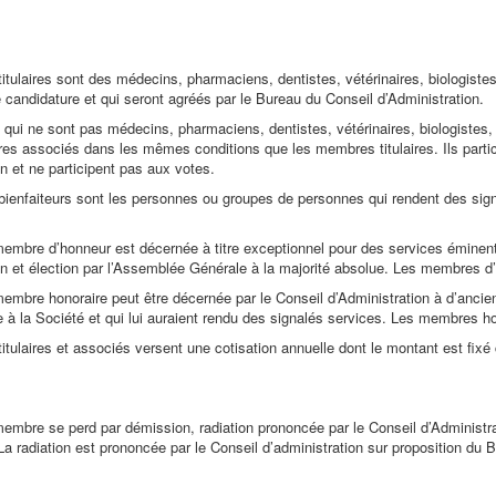
tulaires sont des médecins, pharmaciens, dentistes, vétérinaires, biologistes
e candidature et qui seront agréés par le Bureau du Conseil d’Administration.
qui ne sont pas médecins, pharmaciens, dentistes, vétérinaires, biologistes,
associés dans les mêmes conditions que les membres titulaires. Ils partici
on et ne participent pas aux votes.
enfaiteurs sont les personnes ou groupes de personnes qui rendent des signa
membre d’honneur est décernée à titre exceptionnel pour des services éminent
on et élection par l’Assemblée Générale à la majorité absolue. Les membres d’h
membre honoraire peut être décernée par le Conseil d’Administration à d’anci
 à la Société et qui lui auraient rendu des signalés services. Les membres ho
tulaires et associés versent une cotisation annuelle dont le montant est fixé
membre se perd par démission, radiation prononcée par le Conseil d’Administr
La radiation est prononcée par le Conseil d’administration sur proposition du 