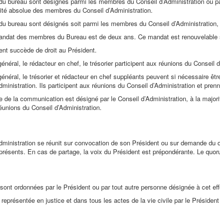
 bureau sont désignés parmi les membres du Conseil d’Administration ou parmi
rité absolue des membres du Conseil d’Administration.
u bureau sont désignés soit parmi les membres du Conseil d’Administration,
ndat des membres du Bureau est de deux ans. Ce mandat est renouvelable sau
ent succède de droit au Président.
énéral, le rédacteur en chef, le trésorier participent aux réunions du Conseil 
général, le trésorier et rédacteur en chef suppléants peuvent si nécessaire êt
ministration. Ils participent aux réunions du Conseil d’Administration et pren
 de la communication est désigné par le Conseil d’Administration, à la majorit
réunions du Conseil d’Administration.
dministration se réunit sur convocation de son Président ou sur demande du 
résents. En cas de partage, la voix du Président est prépondérante. Le quo
ont ordonnées par le Président ou par tout autre personne désignée à cet effe
représentée en justice et dans tous les actes de la vie civile par le Président