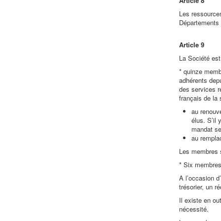
Article 8
Les ressources
Départements e
Article 9
La Société est
* quinze membr
adhérents depu
des services r
français de la 
au renouve
élus. S’il
mandat se 
au rempla
Les membres s
* Six membres d
A l’occasion d
trésorier, un r
Il existe en ou
nécessité.