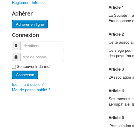
Règlement Intérieur
Article 1
Adhérer
La Société Fra
Francophone 
Adhérer en ligne
Article 2
Connexion
Cette associat
Identifiant
Ce siège peut ê
des pays fran
Mot de passe
Se souvenir de moi
Article 3
Connexion
L’Association 
Identifiant oublié ?
Mot de passe oublié ?
Article 4
Ses moyens son
aérospatiale, l
Article 5
L’Association